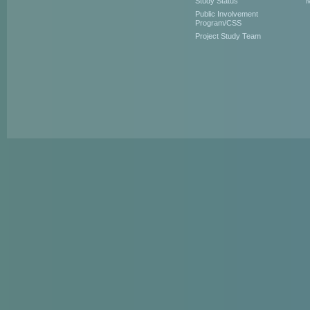
Study Status
M
Public Involvement
Program/CSS
Project Study Team