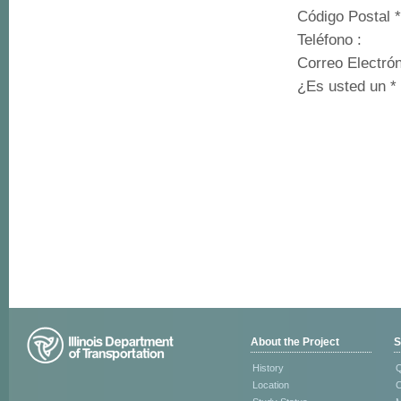
Código Postal
*
Teléfono
:
Correo Electró
¿Es usted un
*
About the Project
S
History
Q
Location
C